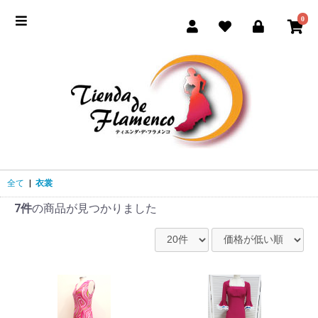
0
全て
|
衣裳
7件
の商品が見つかりました