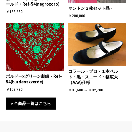
ールド・Ref-54(negroxoro)
マントン２枚セット品・
￥185,680
￥200,000
コラール・プロ・１本ベル
ボルドーxグリーン刺繍・Ref-
ト・黒・スエード・幅広大
54(burdeosxverde)
（AAA)仕様
￥153,780
￥31,680 ～ ￥32,780
» 全商品一覧はこちら