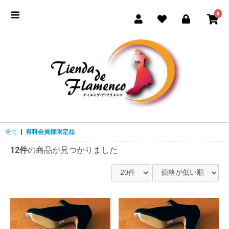
0
全て
|
有料会員様限定品
12件
の商品が見つかりました