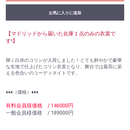
お気に入りに追加
【マドリッドから届いた在庫１点のみの衣裳で
す!】
輝く白赤のコリンが入荷しました！とても鮮やかで豪華
な生地で仕上げたコリン衣裳となり、舞台では最高に栄
える色合いのコーディネイトです。
お買い物を続ける
カートへ進む
♦︎♦︎♦︎（価格）♦︎♦︎♦︎
有料会員様価格 / 146000円
一般会員様価格 / 189000円