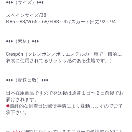
♦︎♦︎♦︎（サイズ）♦︎♦︎♦︎
スペインサイズ/38
B:86～88/W:65～68/H:88～92/スカート部丈:92～94
♦︎♦︎♦︎（素材）♦︎♦︎♦︎
Crespón（クレスポン／ポリエステルの一種で一般的に
衣裳に使用されてるサラサラ感のある生地です。）
♦︎♦︎♦︎（配送日数）♦︎♦︎♦︎
日本在庫商品ですので発送後は通常１日〜２日前後でお
届けされます。
✺
最終的な到着日は郵便事情により変動しますのでご了
承下さい。
☞
御覧になられているモニターの色調整などによ