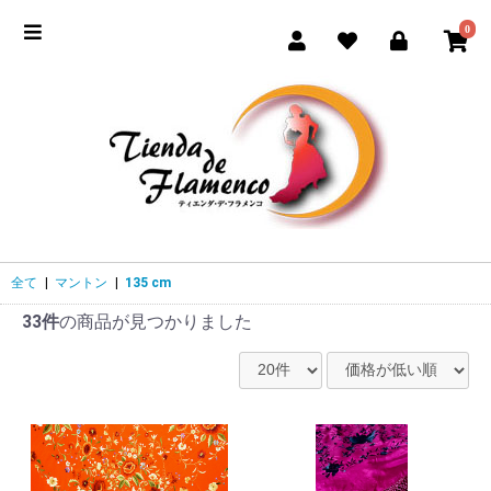
0
全て
|
マントン
|
135 cm
33件
の商品が見つかりました