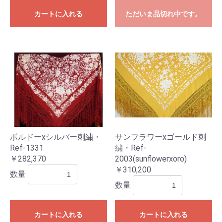
カートに入れる
ただいま品切れ中です。
ボルドーxシルバー刺繍・
サンフラワーxゴールド刺
Ref-1331
繍・Ref-
￥282,370
2003(sunflowerxoro)
￥310,200
数量
数量
カートに入れる
カートに入れる