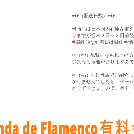
♦︎♦︎♦︎（配送日数）♦︎♦︎♦︎
当商品は日本国内在庫を揃え
りますが通常２日～３日前
お買い物を続ける
カートへ進む
✺
最終的な到着日は郵便事情
☞
御覧になられている
（注1）
少異なる場合がありますので
☞
もし当店でご紹介し
（注2）
かりませんでしたら、ページ
させて頂きますので、是非一