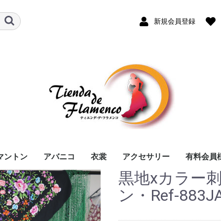
新規会員登録
マントン
アバニコ
衣裳
アクセサリー
有料会員
黒地xカラー刺
RAL
NDREA
用） /
140 cm
135 cm
両面張り（１色）
両面張り（２色）
レース編み模様付き
レース編み模様付き
1本ベルト
タップ
mod.１本ベルト
mod.コンビナード
mod.オーラス
mod.チャピン
mod.タンゴ
mod.ラッソ
木・黒
木・白
ン・Ref-883J
（１色）
（２色）