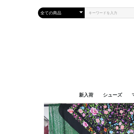
新入荷
シューズ
コラール / CO
アンドレア / A
ブーツ（男女兼
ルナ
ANDREA