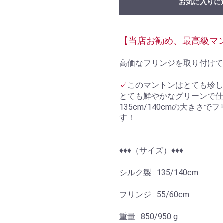
お気に入りに
【当店お勧め、最高級マ
高価なフリンジを取り付けて
✓
このマントンはとても珍し
とても鮮やかなグリーンで仕
135cm/140cmの大き
す！
♦︎♦︎♦︎（サイズ）♦︎♦︎♦︎
シルク製 : 135/140cm
フリンジ : 55/60cm
重量 : 850/950 g