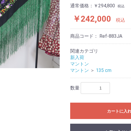
通常価格：￥294,800
税込
￥242,000
税込
商品コード：
Ref-883JA
関連カテゴリ
新入荷
マントン
マントン
＞
135 cm
数量
カートに入