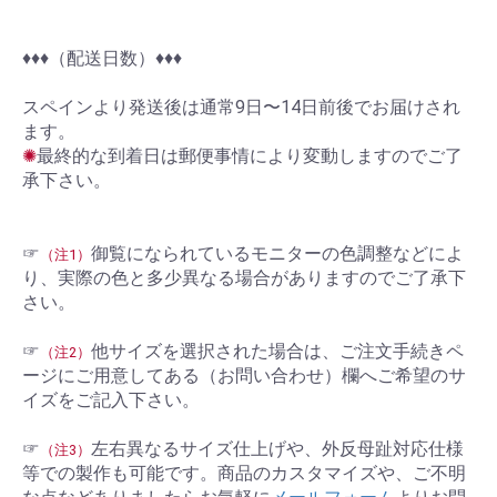
♦︎♦︎♦︎（配送日数）♦︎♦︎♦︎
スペインより発送後は通常9日〜14日前後でお届けされ
ます。
✺
最終的な到着日は郵便事情により変動しますのでご了
承下さい。
☞
御覧になられているモニターの色調整などによ
（注1）
り、実際の色と多少異なる場合がありますのでご了承下
さい。
☞
他サイズを選択された場合は、ご注文手続きペ
（注2）
ージにご用意してある（お問い合わせ）欄へご希望のサ
イズをご記入下さい。
☞
左右異なるサイズ仕上げや、外反母趾対応仕様
（注3）
等での製作も可能です。商品のカスタマイズや、ご不明