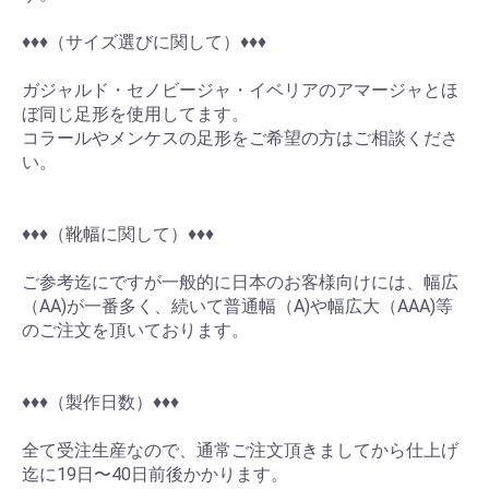
♦︎♦︎♦︎（サイズ選びに関して）♦︎♦︎♦︎
ガジャルド・セノビージャ・イベリアのアマージャとほ
ぼ同じ足形を使用してます。
コラールやメンケスの足形をご希望の方はご相談くださ
い。
♦︎♦︎♦︎（靴幅に関して）♦︎♦︎♦︎
お買い物を続ける
カートへ進む
ご参考迄にですが一般的に日本のお客様向けには、幅広
（AA)が一番多く、続いて普通幅（A)や幅広大（AAA)等
のご注文を頂いております。
♦︎♦︎♦︎（製作日数）♦︎♦︎♦︎
全て受注生産なので、通常ご注文頂きましてから仕上げ
迄に19日〜40日前後かかります。