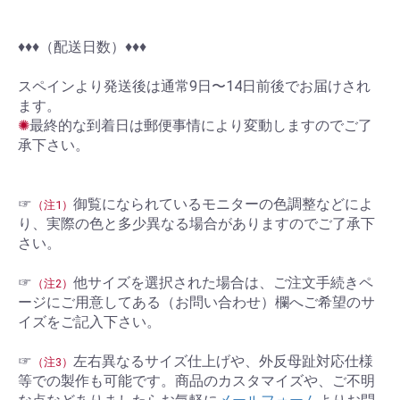
♦︎♦︎♦︎（配送日数）♦︎♦︎♦︎
スペインより発送後は通常9日〜14日前後でお届けされ
ます。
✺
最終的な到着日は郵便事情により変動しますのでご了
承下さい。
☞
御覧になられているモニターの色調整などによ
（注1）
り、実際の色と多少異なる場合がありますのでご了承下
さい。
☞
他サイズを選択された場合は、ご注文手続きペ
（注2）
ージにご用意してある（お問い合わせ）欄へご希望のサ
イズをご記入下さい。
☞
左右異なるサイズ仕上げや、外反母趾対応仕様
（注3）
等での製作も可能です。商品のカスタマイズや、ご不明