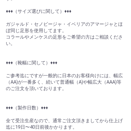
♦︎♦︎♦︎（サイズ選びに関して）♦︎♦︎♦︎
ガジャルド・セノビージャ・イベリアのアマージャとほ
ぼ同じ足形を使用してます。
コラールやメンケスの足形をご希望の方はご相談くださ
い。
♦︎♦︎♦︎（靴幅に関して）♦︎♦︎♦︎
お買い物を続ける
カートへ進む
ご参考迄にですが一般的に日本のお客様向けには、幅広
（AA)が一番多く、続いて普通幅（A)や幅広大（AAA)等
のご注文を頂いております。
♦︎♦︎♦︎（製作日数）♦︎♦︎♦︎
全て受注生産なので、通常ご注文頂きましてから仕上げ
迄に19日〜40日前後かかります。