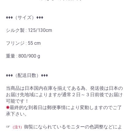
♦︎♦︎♦︎（サイズ）♦︎♦︎♦︎
シルク製 : 125/130cm
フリンジ : 55 cm
お買い物を続ける
カートへ進む
重量 : 800/900 g
♦︎♦︎♦︎（配送日数）♦︎♦︎♦︎
当商品は日本国内在庫を揃えてある為、発送後は日本の
お届け先地域によりますが通常２日～３日前後でお届け
可能です！
✺
最終的な到着日は郵便事情により変動しますのでご了
承下さい。
☞
御覧になられているモニターの色調整などによ
（注1）