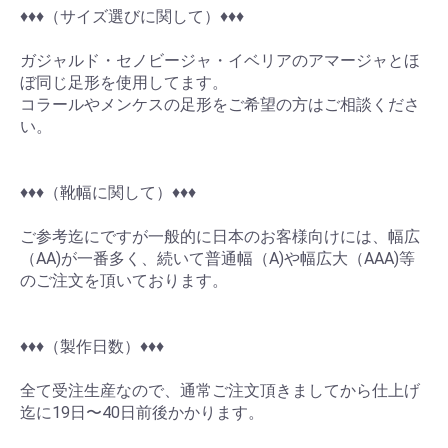
♦︎♦︎♦︎（サイズ選びに関して）♦︎♦︎♦︎
ガジャルド・セノビージャ・イベリアのアマージャとほ
ぼ同じ足形を使用してます。
コラールやメンケスの足形をご希望の方はご相談くださ
い。
♦︎♦︎♦︎（靴幅に関して）♦︎♦︎♦︎
お買い物を続ける
カートへ進む
ご参考迄にですが一般的に日本のお客様向けには、幅広
（AA)が一番多く、続いて普通幅（A)や幅広大（AAA)等
のご注文を頂いております。
♦︎♦︎♦︎（製作日数）♦︎♦︎♦︎
全て受注生産なので、通常ご注文頂きましてから仕上げ
迄に19日〜40日前後かかります。