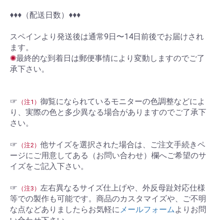
♦︎♦︎♦︎（配送日数）♦︎♦︎♦︎
スペインより発送後は通常9日〜14日前後でお届けされ
ます。
✺
最終的な到着日は郵便事情により変動しますのでご了
承下さい。
☞
御覧になられているモニターの色調整などによ
（注1）
り、実際の色と多少異なる場合がありますのでご了承下
さい。
☞
他サイズを選択された場合は、ご注文手続きペ
（注2）
ージにご用意してある（お問い合わせ）欄へご希望のサ
イズをご記入下さい。
☞
左右異なるサイズ仕上げや、外反母趾対応仕様
（注3）
等での製作も可能です。商品のカスタマイズや、ご不明
な点などありましたらお気軽に
メールフォーム
よりお問