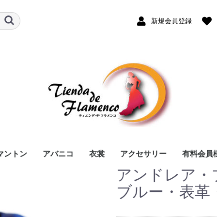
新規会員登録
マントン
アバニコ
衣裳
アクセサリー
有料会員
アンドレア・
RAL
NDREA
用） /
140 cm
135 cm
両面張り（１色）
両面張り（２色）
レース編み模様付き
レース編み模様付き
1本ベルト
タップ
mod.１本ベルト
mod.コンビナード
mod.オーラス
mod.チャピン
mod.タンゴ
mod.ラッソ
木・黒
木・白
ブルー・表革
（１色）
（２色）