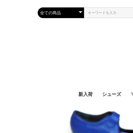
新入荷
シューズ
コラール / CO
アンドレア / A
ブーツ（男女兼
ルナ
ANDREA