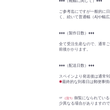
♦︎♦︎♦︎（靴幅に関して）♦︎♦︎♦︎
ご参考迄にですが一般的に日
く、続いて普通幅（A)や幅広
♦︎♦︎♦︎（製作日数）♦︎♦︎♦︎
全て受注生産なので、通常ご
前後かかります。
お買い物を続ける
カートへ進む
♦︎♦︎♦︎（配送日数）♦︎♦︎♦︎
スペインより発送後は通常9
✺
最終的な到着日は郵便事情
☞
御覧になられている
（注1）
少異なる場合がありますので