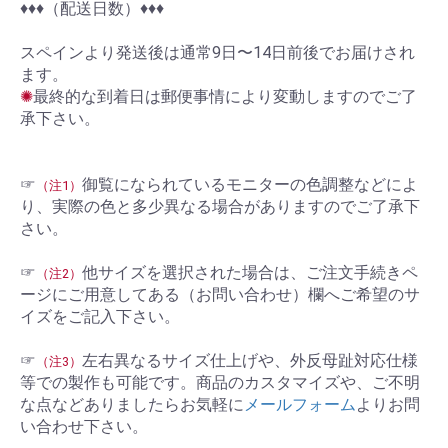
♦︎♦︎♦︎（配送日数）♦︎♦︎♦︎
スペインより発送後は通常9日〜14日前後でお届けされ
ます。
✺
最終的な到着日は郵便事情により変動しますのでご了
承下さい。
☞
御覧になられているモニターの色調整などによ
（注1）
り、実際の色と多少異なる場合がありますのでご了承下
さい。
☞
他サイズを選択された場合は、ご注文手続きペ
（注2）
ージにご用意してある（お問い合わせ）欄へご希望のサ
イズをご記入下さい。
☞
左右異なるサイズ仕上げや、外反母趾対応仕様
（注3）
等での製作も可能です。商品のカスタマイズや、ご不明
な点などありましたらお気軽に
メールフォーム
よりお問
い合わせ下さい。