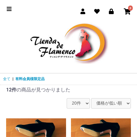
0
全て
|
有料会員様限定品
12件
の商品が見つかりました