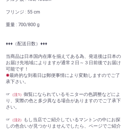
フリンジ : 55 cm
重量 : 700/800 g
お買い物を続ける
カートへ進む
♦︎♦︎♦︎（配送日数）♦︎♦︎♦︎
当商品は日本国内在庫を揃えてある為、発送後は日本の
お届け先地域によりますが通常２日～３日前後でお届け
可能です！
✺
最終的な到着日は郵便事情により変動しますのでご了
承下さい。
☞
御覧になられているモニターの色調整などによ
（注1）
り、実際の色と多少異なる場合がありますのでご了承下
さい。
☞
もし当店でご紹介しているマントンの中にお探
（注2）
しの色合いが見つかりませんでしたら、ページでご紹介