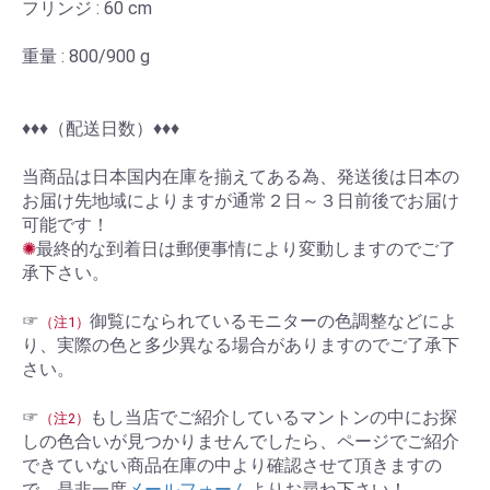
フリンジ : 60 cm
重量 : 800/900 g
お買い物を続ける
カートへ進む
♦︎♦︎♦︎（配送日数）♦︎♦︎♦︎
当商品は日本国内在庫を揃えてある為、発送後は日本の
お届け先地域によりますが通常２日～３日前後でお届け
可能です！
✺
最終的な到着日は郵便事情により変動しますのでご了
承下さい。
☞
御覧になられているモニターの色調整などによ
（注1）
り、実際の色と多少異なる場合がありますのでご了承下
さい。
☞
もし当店でご紹介しているマントンの中にお探
（注2）
しの色合いが見つかりませんでしたら、ページでご紹介
できていない商品在庫の中より確認させて頂きますの
で、是非一度
メールフォーム
よりお尋ね下さい！