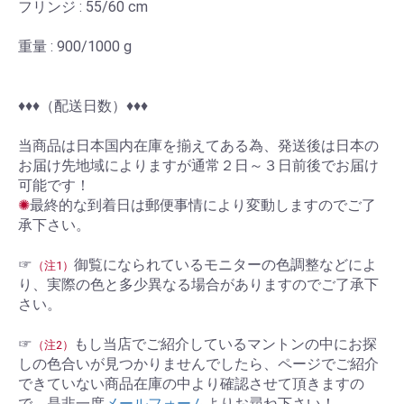
フリンジ : 55/60 cm
重量 : 900/1000 g
お買い物を続ける
カートへ進む
♦︎♦︎♦︎（配送日数）♦︎♦︎♦︎
当商品は日本国内在庫を揃えてある為、発送後は日本の
お届け先地域によりますが通常２日～３日前後でお届け
可能です！
✺
最終的な到着日は郵便事情により変動しますのでご了
承下さい。
☞
御覧になられているモニターの色調整などによ
（注1）
り、実際の色と多少異なる場合がありますのでご了承下
さい。
☞
もし当店でご紹介しているマントンの中にお探
（注2）
しの色合いが見つかりませんでしたら、ページでご紹介
できていない商品在庫の中より確認させて頂きますの
で、是非一度
メールフォーム
よりお尋ね下さい！